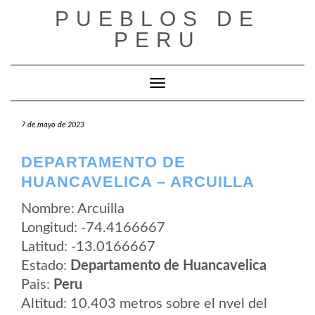
Saltar
PUEBLOS DE
al
contenido
PERU
Cambiar modo de navegación
7 de mayo de 2023
DEPARTAMENTO DE
HUANCAVELICA – ARCUILLA
Nombre: Arcuilla
Longitud: -74.4166667
Latitud: -13.0166667
Estado:
Departamento de Huancavelica
Pais:
Peru
Altitud: 10.403 metros sobre el nvel del