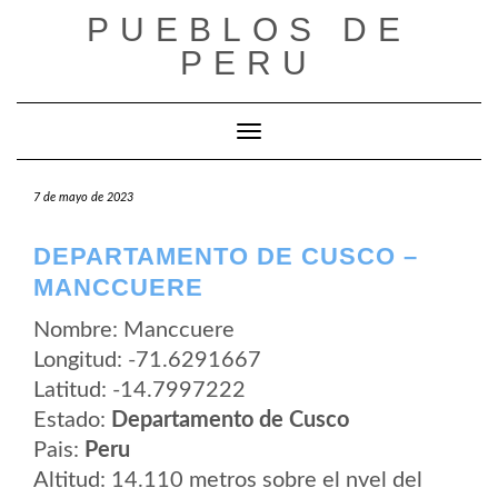
Saltar
PUEBLOS DE
al
contenido
PERU
Cambiar modo de navegación
7 de mayo de 2023
DEPARTAMENTO DE CUSCO –
MANCCUERE
Nombre: Manccuere
Longitud: -71.6291667
Latitud: -14.7997222
Estado:
Departamento de Cusco
Pais:
Peru
Altitud: 14.110 metros sobre el nvel del