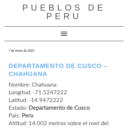
Saltar
PUEBLOS DE
al
contenido
PERU
Cambiar modo de navegación
7 de mayo de 2023
DEPARTAMENTO DE CUSCO –
CHAHUANA
Nombre: Chahuana
Longitud: -71.5247222
Latitud: -14.9472222
Estado:
Departamento de Cusco
Pais:
Peru
Altitud: 14.002 metros sobre el nvel del