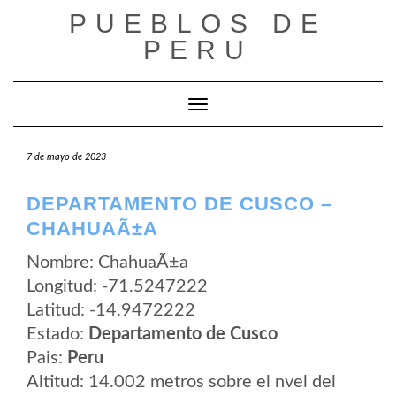
Saltar
PUEBLOS DE
al
contenido
PERU
Cambiar modo de navegación
7 de mayo de 2023
DEPARTAMENTO DE CUSCO –
CHAHUAÃ±A
Nombre: ChahuaÃ±a
Longitud: -71.5247222
Latitud: -14.9472222
Estado:
Departamento de Cusco
Pais:
Peru
Altitud: 14.002 metros sobre el nvel del