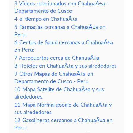
3
Vídeos relacionados con ChahuaÃ±a -
Departamento de Cusco
4
el tiempo en ChahuaÃ±a
5
Farmacias cercanas a ChahuaÃ±a en
Peru:
6
Centos de Salud cercanas a ChahuaÃ±a
en Peru:
7
Aeropuertos cerca de ChahuaÃ±a
8
Hoteles en ChahuaÃ±a y sus alrededores
9
Otros Mapas de ChahuaÃ±a en
Departamento de Cusco - Peru
10
Mapa Satelite de ChahuaÃ±a y sus
alrededores
11
Mapa Normal google de ChahuaÃ±a y
sus alrededores
12
Gasolineras cercanos a ChahuaÃ±a en
Peru: