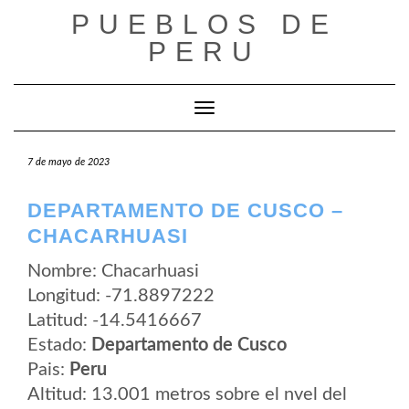
Saltar
PUEBLOS DE
al
contenido
PERU
Cambiar modo de navegación
7 de mayo de 2023
DEPARTAMENTO DE CUSCO –
CHACARHUASI
Nombre: Chacarhuasi
Longitud: -71.8897222
Latitud: -14.5416667
Estado:
Departamento de Cusco
Pais:
Peru
Altitud: 13.001 metros sobre el nvel del