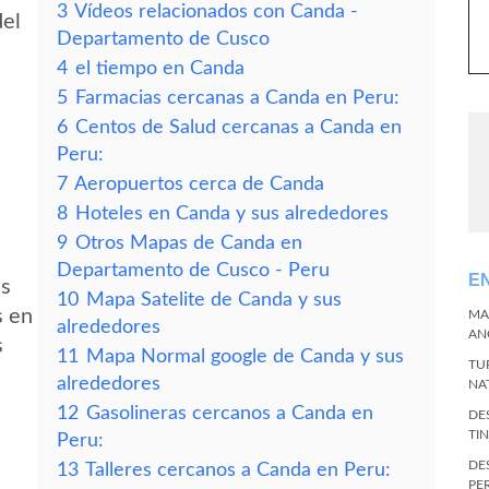
3
Vídeos relacionados con Canda -
del
Departamento de Cusco
4
el tiempo en Canda
5
Farmacias cercanas a Canda en Peru:
6
Centos de Salud cercanas a Canda en
Peru:
7
Aeropuertos cerca de Canda
8
Hoteles en Canda y sus alrededores
9
Otros Mapas de Canda en
Departamento de Cusco - Peru
E
es
10
Mapa Satelite de Canda y sus
s en
MA
alrededores
AN
s
11
Mapa Normal google de Canda y sus
TU
alrededores
NA
12
Gasolineras cercanos a Canda en
DE
TI
Peru:
DE
13
Talleres cercanos a Canda en Peru:
PE