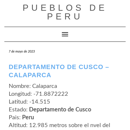
Saltar
PUEBLOS DE
al
contenido
PERU
Cambiar modo de navegación
7 de mayo de 2023
DEPARTAMENTO DE CUSCO –
CALAPARCA
Nombre: Calaparca
Longitud: -71.8872222
Latitud: -14.515
Estado:
Departamento de Cusco
Pais:
Peru
Altitud: 12.985 metros sobre el nvel del