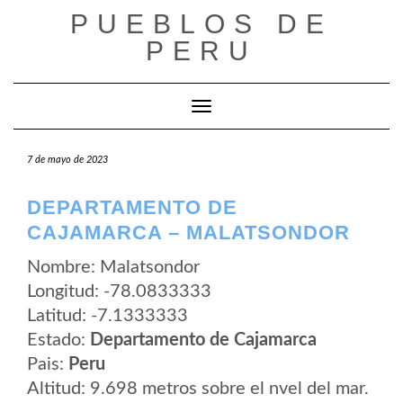
Saltar
PUEBLOS DE
al
contenido
PERU
Cambiar modo de navegación
7 de mayo de 2023
DEPARTAMENTO DE
CAJAMARCA – MALATSONDOR
Nombre: Malatsondor
Longitud: -78.0833333
Latitud: -7.1333333
Estado:
Departamento de Cajamarca
Pais:
Peru
Altitud: 9.698 metros sobre el nvel del mar.