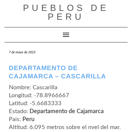
Saltar
PUEBLOS DE
al
contenido
PERU
Cambiar modo de navegación
7 de mayo de 2023
DEPARTAMENTO DE
CAJAMARCA – CASCARILLA
Nombre: Cascarilla
Longitud: -78.8966667
Latitud: -5.6683333
Estado:
Departamento de Cajamarca
Pais:
Peru
Altitud: 6.095 metros sobre el nvel del mar.