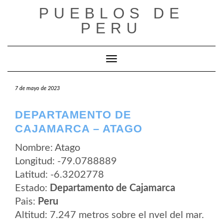
Saltar
PUEBLOS DE
al
contenido
PERU
Cambiar modo de navegación
7 de mayo de 2023
DEPARTAMENTO DE
CAJAMARCA – ATAGO
Nombre: Atago
Longitud: -79.0788889
Latitud: -6.3202778
Estado:
Departamento de Cajamarca
Pais:
Peru
Altitud: 7.247 metros sobre el nvel del mar.