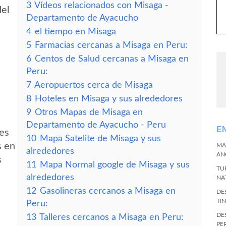
3
Vídeos relacionados con Misaga -
del
Departamento de Ayacucho
4
el tiempo en Misaga
5
Farmacias cercanas a Misaga en Peru:
6
Centos de Salud cercanas a Misaga en
Peru:
7
Aeropuertos cerca de Misaga
8
Hoteles en Misaga y sus alrededores
9
Otros Mapas de Misaga en
Departamento de Ayacucho - Peru
E
des
10
Mapa Satelite de Misaga y sus
s en
MA
alrededores
AN
s
11
Mapa Normal google de Misaga y sus
TU
alrededores
NA
12
Gasolineras cercanos a Misaga en
DE
TI
Peru:
DE
13
Talleres cercanos a Misaga en Peru:
PE