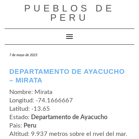
Saltar
PUEBLOS DE
al
contenido
PERU
Cambiar modo de navegación
7 de mayo de 2023
DEPARTAMENTO DE AYACUCHO
– MIRATA
Nombre: Mirata
Longitud: -74.1666667
Latitud: -13.65
Estado:
Departamento de Ayacucho
Pais:
Peru
Altitud: 9.937 metros sobre el nvel del mar.