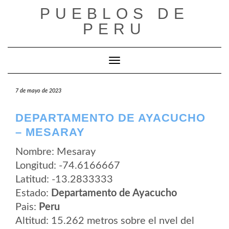
Saltar
PUEBLOS DE
al
contenido
PERU
Cambiar modo de navegación
7 de mayo de 2023
DEPARTAMENTO DE AYACUCHO
– MESARAY
Nombre: Mesaray
Longitud: -74.6166667
Latitud: -13.2833333
Estado:
Departamento de Ayacucho
Pais:
Peru
Altitud: 15.262 metros sobre el nvel del