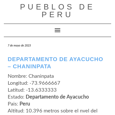
Saltar
PUEBLOS DE
al
contenido
PERU
Cambiar modo de navegación
7 de mayo de 2023
DEPARTAMENTO DE AYACUCHO
– CHANINPATA
Nombre: Chaninpata
Longitud: -73.9666667
Latitud: -13.6333333
Estado:
Departamento de Ayacucho
Pais:
Peru
Altitud: 10.396 metros sobre el nvel del