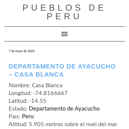
Saltar
PUEBLOS DE
al
contenido
PERU
Cambiar modo de navegación
7 de mayo de 2023
DEPARTAMENTO DE AYACUCHO
– CASA BLANCA
Nombre: Casa Blanca
Longitud: -74.8166667
Latitud: -14.55
Estado:
Departamento de Ayacucho
Pais:
Peru
Altitud: 5.905 metros sobre el nvel del mar.