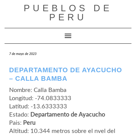
Saltar
PUEBLOS DE
al
contenido
PERU
Cambiar modo de navegación
7 de mayo de 2023
DEPARTAMENTO DE AYACUCHO
– CALLA BAMBA
Nombre: Calla Bamba
Longitud: -74.0833333
Latitud: -13.6333333
Estado:
Departamento de Ayacucho
Pais:
Peru
Altitud: 10.344 metros sobre el nvel del