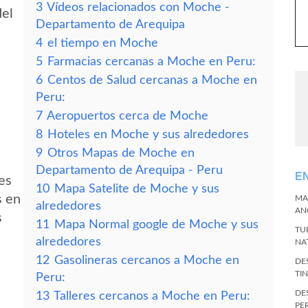
3
Vídeos relacionados con Moche -
del
Departamento de Arequipa
4
el tiempo en Moche
5
Farmacias cercanas a Moche en Peru:
6
Centos de Salud cercanas a Moche en
Peru:
7
Aeropuertos cerca de Moche
8
Hoteles en Moche y sus alrededores
9
Otros Mapas de Moche en
Departamento de Arequipa - Peru
E
es
10
Mapa Satelite de Moche y sus
s en
MA
alrededores
AN
s
11
Mapa Normal google de Moche y sus
TU
alrededores
NA
12
Gasolineras cercanos a Moche en
DE
TI
Peru:
DE
13
Talleres cercanos a Moche en Peru:
PE