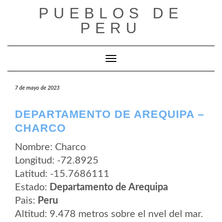
Saltar
PUEBLOS DE
al
contenido
PERU
Cambiar modo de navegación
7 de mayo de 2023
DEPARTAMENTO DE AREQUIPA –
CHARCO
Nombre: Charco
Longitud: -72.8925
Latitud: -15.7686111
Estado:
Departamento de Arequipa
Pais:
Peru
Altitud: 9.478 metros sobre el nvel del mar.