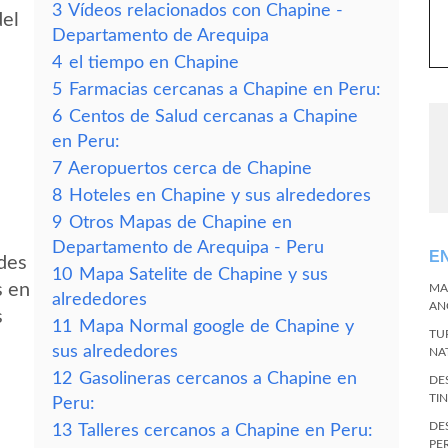
3
Vídeos relacionados con Chapine -
del
Departamento de Arequipa
4
el tiempo en Chapine
5
Farmacias cercanas a Chapine en Peru:
6
Centos de Salud cercanas a Chapine
en Peru:
7
Aeropuertos cerca de Chapine
8
Hoteles en Chapine y sus alrededores
9
Otros Mapas de Chapine en
Departamento de Arequipa - Peru
E
edes
10
Mapa Satelite de Chapine y sus
s en
MA
alrededores
AN
s
11
Mapa Normal google de Chapine y
TU
sus alrededores
NA
12
Gasolineras cercanos a Chapine en
DE
TI
Peru:
DE
13
Talleres cercanos a Chapine en Peru:
PE