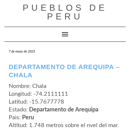
Saltar
PUEBLOS DE
al
contenido
PERU
Cambiar modo de navegación
7 de mayo de 2023
DEPARTAMENTO DE AREQUIPA –
CHALA
Nombre: Chala
Longitud: -74.2111111
Latitud: -15.7677778
Estado:
Departamento de Arequipa
Pais:
Peru
Altitud: 1.748 metros sobre el nvel del mar.