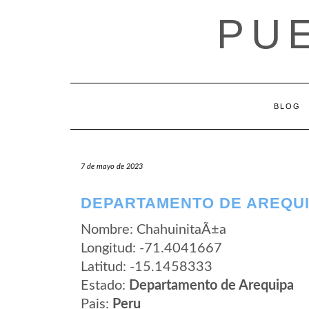
Saltar
PU
al
contenido
BLOG
7 de mayo de 2023
DEPARTAMENTO DE AREQUI
Nombre: ChahuinitaÃ±a
Longitud: -71.4041667
Latitud: -15.1458333
Estado:
Departamento de Arequipa
Pais:
Peru