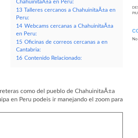
ChahuinitaÃ±a en Peru:
DE
13
Talleres cercanos a ChahuinitaÃ±a en
PI
Peru:
14
Webcams cercanas a ChahuinitaÃ±a
C
en Peru:
No 
15
Oficinas de correos cercanas a en
Cantabria:
16
Contenido Relacionado:
rreteras como del pueblo de ChahuinitaÃ±a
ipa en Peru podeis ir manejando el zoom para