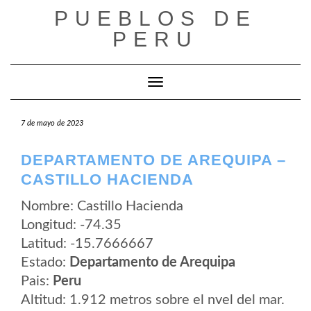
Saltar
PUEBLOS DE
al
contenido
PERU
Cambiar modo de navegación
7 de mayo de 2023
DEPARTAMENTO DE AREQUIPA –
CASTILLO HACIENDA
Nombre: Castillo Hacienda
Longitud: -74.35
Latitud: -15.7666667
Estado:
Departamento de Arequipa
Pais:
Peru
Altitud: 1.912 metros sobre el nvel del mar.