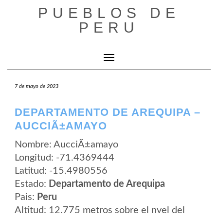
Saltar
PUEBLOS DE
al
contenido
PERU
Cambiar modo de navegación
7 de mayo de 2023
DEPARTAMENTO DE AREQUIPA –
AUCCIÃ±AMAYO
Nombre: AucciÃ±amayo
Longitud: -71.4369444
Latitud: -15.4980556
Estado:
Departamento de Arequipa
Pais:
Peru
Altitud: 12.775 metros sobre el nvel del