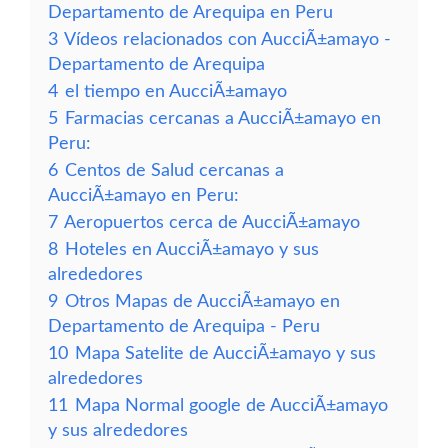
Departamento de Arequipa en Peru
3
Vídeos relacionados con AucciÃ±amayo -
Departamento de Arequipa
4
el tiempo en AucciÃ±amayo
5
Farmacias cercanas a AucciÃ±amayo en
Peru:
6
Centos de Salud cercanas a
AucciÃ±amayo en Peru:
7
Aeropuertos cerca de AucciÃ±amayo
8
Hoteles en AucciÃ±amayo y sus
alrededores
9
Otros Mapas de AucciÃ±amayo en
Departamento de Arequipa - Peru
10
Mapa Satelite de AucciÃ±amayo y sus
alrededores
11
Mapa Normal google de AucciÃ±amayo
y sus alrededores