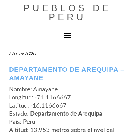
Saltar
PUEBLOS DE
al
contenido
PERU
Cambiar modo de navegación
7 de mayo de 2023
DEPARTAMENTO DE AREQUIPA –
AMAYANE
Nombre: Amayane
Longitud: -71.1166667
Latitud: -16.1166667
Estado:
Departamento de Arequipa
Pais:
Peru
Altitud: 13.953 metros sobre el nvel del