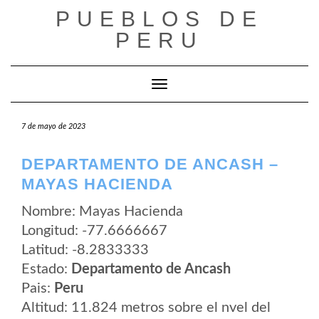
Saltar
PUEBLOS DE
al
contenido
PERU
Cambiar modo de navegación
7 de mayo de 2023
DEPARTAMENTO DE ANCASH –
MAYAS HACIENDA
Nombre: Mayas Hacienda
Longitud: -77.6666667
Latitud: -8.2833333
Estado:
Departamento de Ancash
Pais:
Peru
Altitud: 11.824 metros sobre el nvel del