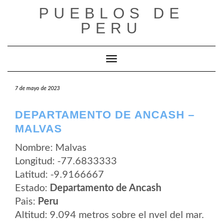
Saltar
PUEBLOS DE
al
contenido
PERU
Cambiar modo de navegación
7 de mayo de 2023
DEPARTAMENTO DE ANCASH –
MALVAS
Nombre: Malvas
Longitud: -77.6833333
Latitud: -9.9166667
Estado:
Departamento de Ancash
Pais:
Peru
Altitud: 9.094 metros sobre el nvel del mar.