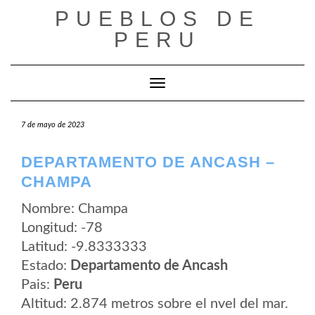
Saltar
PUEBLOS DE
al
contenido
PERU
Cambiar modo de navegación
7 de mayo de 2023
DEPARTAMENTO DE ANCASH –
CHAMPA
Nombre: Champa
Longitud: -78
Latitud: -9.8333333
Estado:
Departamento de Ancash
Pais:
Peru
Altitud: 2.874 metros sobre el nvel del mar.