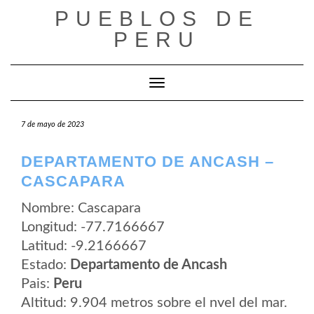
Saltar
PUEBLOS DE
al
contenido
PERU
Cambiar modo de navegación
7 de mayo de 2023
DEPARTAMENTO DE ANCASH –
CASCAPARA
Nombre: Cascapara
Longitud: -77.7166667
Latitud: -9.2166667
Estado:
Departamento de Ancash
Pais:
Peru
Altitud: 9.904 metros sobre el nvel del mar.