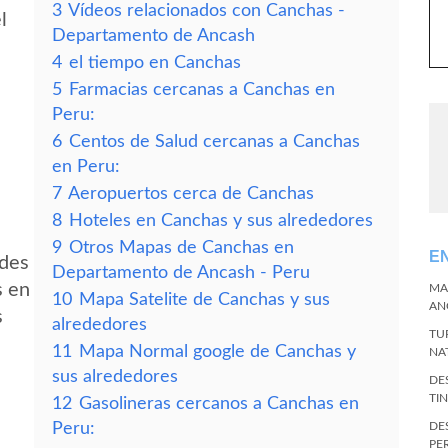
3
Vídeos relacionados con Canchas -
l
Departamento de Ancash
4
el tiempo en Canchas
5
Farmacias cercanas a Canchas en
Peru:
6
Centos de Salud cercanas a Canchas
en Peru:
7
Aeropuertos cerca de Canchas
8
Hoteles en Canchas y sus alrededores
9
Otros Mapas de Canchas en
E
edes
Departamento de Ancash - Peru
s en
MA
10
Mapa Satelite de Canchas y sus
AN
s
alrededores
TU
11
Mapa Normal google de Canchas y
NA
sus alrededores
DE
TI
12
Gasolineras cercanos a Canchas en
Peru:
DE
PE