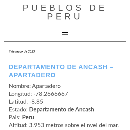
Saltar
PUEBLOS DE
al
contenido
PERU
Cambiar modo de navegación
7 de mayo de 2023
DEPARTAMENTO DE ANCASH –
APARTADERO
Nombre: Apartadero
Longitud: -78.2666667
Latitud: -8.85
Estado:
Departamento de Ancash
Pais:
Peru
Altitud: 3.953 metros sobre el nvel del mar.