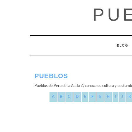
Saltar
PU
al
contenido
BLOG
PUEBLOS
Pueblos de Peru de la A a la Z, conoce su cultura y costumb
A
B
C
D
E
F
G
H
I
J
K