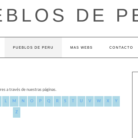
EBLOS DE P
PUEBLOS DE PERU
MAS WEBS
CONTACTO
res a través de nuestras páginas.
L
M
N
O
P
Q
R
S
T
U
V
W
X
Y
Z