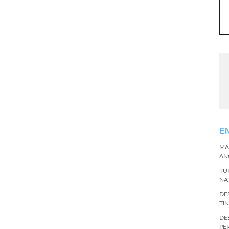
E
MA
AN
TU
NA
DE
TI
DE
PE