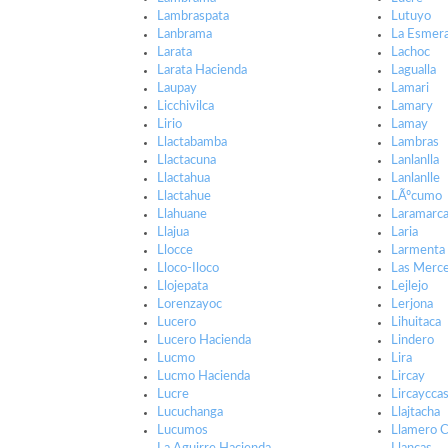
Lambraspata
Lutuyo
Lanbrama
La Esmera
Larata
Lachoc
Larata Hacienda
Lagualla
Laupay
Lamari
Licchivilca
Lamary
Lirio
Lamay
Llactabamba
Lambras
Llactacuna
Lanlanlla
Llactahua
Lanlanlle
Llactahue
LÃºcumo
Llahuane
Laramarc
Llajua
Laria
Llocce
Larmenta
Lloco-Iloco
Las Merc
Llojepata
Lejlejo
Lorenzayoc
Lerjona
Lucero
Lihuitaca
Lucero Hacienda
Lindero
Lucmo
Lira
Lucmo Hacienda
Lircay
Lucre
Lircaycca
Lucuchanga
Llajtacha
Lucumos
Llamero 