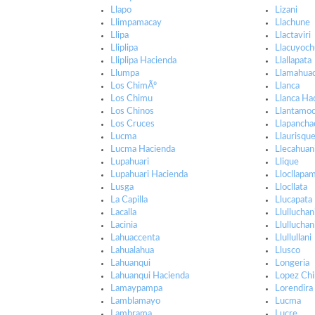
Llapo
Lizani
Llimpamacay
Llachune
Llipa
Llactaviri
Lliplipa
Llacuyoc
Lliplipa Hacienda
Llallapata
Llumpa
Llamahua
Los ChimÃº
Llanca
Los Chimu
Llanca Ha
Los Chinos
Llantamo
Los Cruces
Llapancha
Lucma
Llaurisqu
Lucma Hacienda
Llecahuan
Lupahuari
Llique
Lupahuari Hacienda
Llocllapa
Lusga
Llocllata
La Capilla
Llucapata
Lacalla
Llulluchan
Lacinia
Llullucha
Lahuaccenta
Llullullani
Lahualahua
Llusco
Lahuanqui
Longeria
Lahuanqui Hacienda
Lopez Ch
Lamaypampa
Lorendira
Lamblamayo
Lucma
Lambrama
Lucre