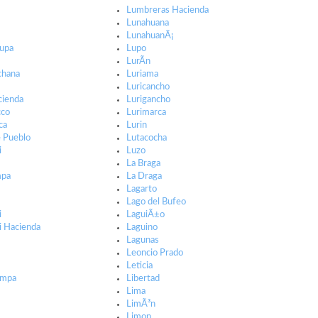
Lumbreras Hacienda
Lunahuana
LunahuanÃ¡
hupa
Lupo
LurÃ­n
chana
Luriama
Luricancho
cienda
Lurigancho
cco
Lurimarca
ca
Lurin
e Pueblo
Lutacocha
i
Luzo
La Braga
mpa
La Draga
Lagarto
Lago del Bufeo
i
LaguiÃ±o
ni Hacienda
Laguino
Lagunas
Leoncio Prado
Leticia
impa
Libertad
Lima
LimÃ³n
Limon