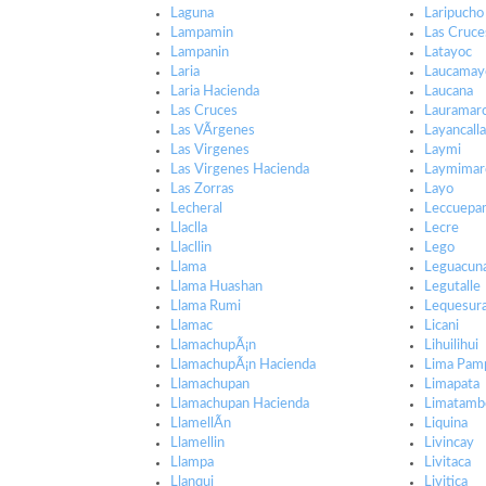
Laguna
Laripucho
Lampamin
Las Cruce
Lampanin
Latayoc
Laria
Laucamay
Laria Hacienda
Laucana
Las Cruces
Lauramar
Las VÃ­rgenes
Layancall
Las Virgenes
Laymi
Las Virgenes Hacienda
Laymimar
Las Zorras
Layo
Lecheral
Leccuepa
Llaclla
Lecre
Llacllin
Lego
Llama
Leguacun
Llama Huashan
Legutalle
Llama Rumi
Lequesur
Llamac
Licani
LlamachupÃ¡n
Lihuilihui
LlamachupÃ¡n Hacienda
Lima Pam
Llamachupan
Limapata
Llamachupan Hacienda
Limatamb
LlamellÃ­n
Liquina
Llamellin
Livincay
Llampa
Livitaca
Llanqui
Livitica