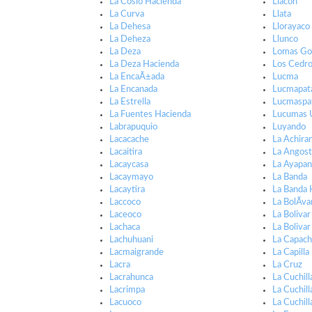
La Cosio Hacienda
Llacon
La Curva
Llata
La Dehesa
Llorayaco
La Deheza
Llunco
La Deza
Lomas Go
La Deza Hacienda
Los Cedr
La EncaÃ±ada
Lucma
La Encanada
Lucmapat
La Estrella
Lucmaspa
La Fuentes Hacienda
Lucumas 
Labrapuquio
Luyando
Lacacache
La Achira
Lacaitira
La Angost
Lacaycasa
La Ayapa
Lacaymayo
La Banda
Lacaytira
La Banda 
Laccoco
La BolÃ­va
Laceoco
La Bolivar
Lachaca
La Boliva
Lachuhuani
La Capac
Lacmaigrande
La Capilla
Lacra
La Cruz
Lacrahunca
La Cuchill
Lacrimpa
La Cuchil
Lacuoco
La Cuchill