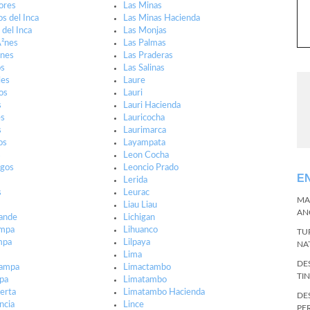
dores
Las Minas
s del Inca
Las Minas Hacienda
 del Inca
Las Monjas
Ã²nes
Las Palmas
ones
Las Praderas
os
Las Salinas
les
Laure
os
Lauri
s
Lauri Hacienda
es
Lauricocha
s
Laurimarca
os
Layampata
s
Leon Cocha
ngos
Leoncio Prado
E
s
Lerida
s
Leurac
MA
Liau Liau
AN
ande
Lichigan
ampa
Lihuanco
TU
mpa
Lilpaya
NA
Lima
DE
ampa
Limactambo
TI
pa
Limatambo
erta
Limatambo Hacienda
DE
ncia
Lince
PE