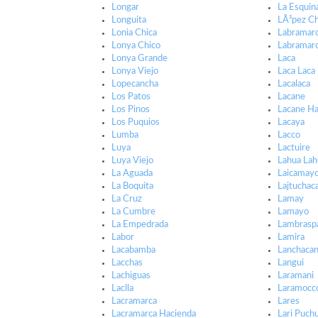
Longar
La Esquin
Longuita
LÃ³pez C
Lonia Chica
Labramar
Lonya Chico
Labramar
Lonya Grande
Laca
Lonya Viejo
Laca Laca
Lopecancha
Lacalaca
Los Patos
Lacane
Los Pinos
Lacane Ha
Los Puquios
Lacaya
Lumba
Lacco
Luya
Lactuire
Luya Viejo
Lahua Lah
La Aguada
Laicamay
La Boquita
Lajtuchac
La Cruz
Lamay
La Cumbre
Lamayo
La Empedrada
Lambrasp
Labor
Lamira
Lacabamba
Lanchaca
Lacchas
Langui
Lachiguas
Laramani
Laclla
Laramocc
Lacramarca
Lares
Lacramarca Hacienda
Lari Puchu