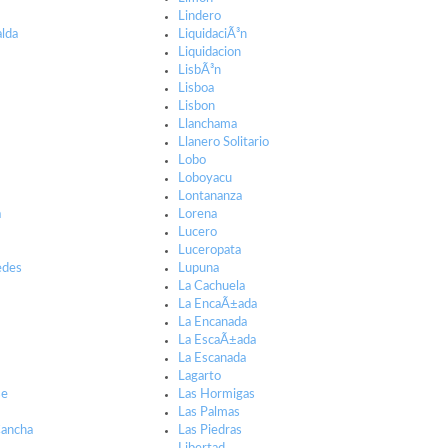
Lindero
lda
LiquidaciÃ³n
Liquidacion
LisbÃ³n
Lisboa
Lisbon
Llanchama
Llanero Solitario
Lobo
Loboyacu
Lontananza
a
Lorena
Lucero
Luceropata
edes
Lupuna
La Cachuela
La EncaÃ±ada
La Encanada
La EscaÃ±ada
La Escanada
Lagarto
se
Las Hormigas
Las Palmas
Cancha
Las Piedras