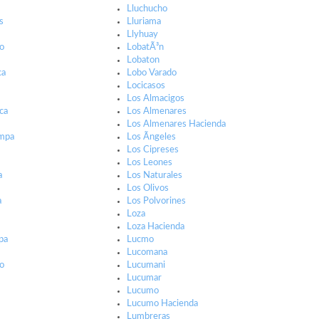
Lluchucho
s
Lluriama
Llyhuay
o
LobatÃ³n
Lobaton
ca
Lobo Varado
a
Locicasos
Los Almacigos
ca
Los Almenares
Los Almenares Hacienda
mpa
Los Ãngeles
Los Cipreses
Los Leones
a
Los Naturales
Los Olivos
a
Los Polvorines
Loza
Loza Hacienda
pa
Lucmo
Lucomana
o
Lucumani
Lucumar
Lucumo
Lucumo Hacienda
Lumbreras