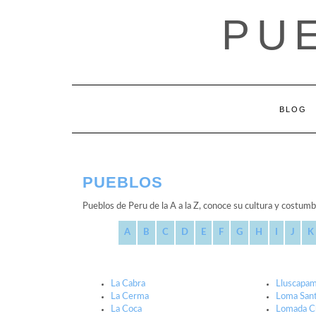
Saltar
PU
al
contenido
BLOG
PUEBLOS
Pueblos de Peru de la A a la Z, conoce su cultura y costumb
A
B
C
D
E
F
G
H
I
J
K
La Cabra
Lluscapa
La Cerma
Loma San
La Coca
Lomada C