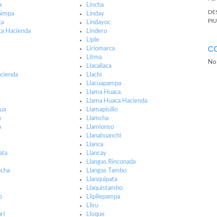
a
Lincha
DE
himpa
Linday
PI
ca
Lindayoc
ca Hacienda
Lindero
Liple
C
Liriomarca
Litma
No 
Llacallaca
cienda
Llachi
Llacuapampa
Llama Huaca
Llama Huaca Hacienda
ua
Llamapisillo
o
Llamcha
a
Llamionso
Llanahuanchi
Llanca
ata
Llancay
Llangas Rinconada
ncha
Llangas Tambo
Llanquipata
Llaquistambo
o
Llipllepampa
Lliru
ri
Lloque