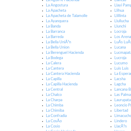
La Aguirre Hacienda
Llancas
La Angostura
Llayi Pam
La Apacheta
Llihua
La Apacheta de Talamolle
Llillinta
La Ayanquera
Llullucha
La Banda
Llunchi
La Barranca
Locroja
La Barreda
Los Arena
La Bella UniÃ³n
LuÃ­s LuÃ­
La Bella Union
Lucana
La Berenguel Hacienda
Lucmapat
La Bodega
Lucroja
La Calera
Lucumo
La Cantera
Luis Luis
La Cantera Hacienda
La Espera
La Capilla
Lacsha
La Capilla Hacienda
Lagcha
La Central
Lancana B
La Chalco
Las Palma
La Charpa
Laurupata
La Chimba
Leoncio P
La Chimiba
Libertad
La Confradia
Limacuch
La CosÃ­o
Lindero
La Cosio
LlacÃ³n