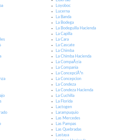
Libertad
pa
Loyoboc
Lucerna
La Banda
La Bodega
La Bodeguilla Hacienda
La Capilla
les
La Cara
s
La Cascate
La Chimba
a
La Chimba Hacienda
La CompaÃ±ia
La Compania
La ConcepciÃ³n
nza
La Concepcion
La Condeza
La Condeza Hacienda
ajo
La Cuchilla
s
La Florida
Lactogen
rado
Larampuquio
Las Mercedes
o
Las Pampas
Las Quebradas
Lastaya