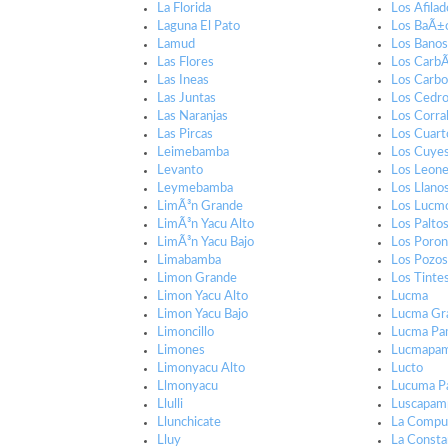
La Florida
Los Afila
Laguna El Pato
Los BaÃ±o
Lamud
Los Banos
Las Flores
Los Carb
Las Ineas
Los Carb
Las Juntas
Los Cedr
Las Naranjas
Los Corra
Las Pircas
Los Cuart
Leimebamba
Los Cuye
Levanto
Los Leon
Leymebamba
Los Llano
LimÃ³n Grande
Los Lucm
LimÃ³n Yacu Alto
Los Palto
LimÃ³n Yacu Bajo
Los Poro
Limabamba
Los Pozo
Limon Grande
Los Tinte
Limon Yacu Alto
Lucma
Limon Yacu Bajo
Lucma Gr
Limoncillo
Lucma P
Limones
Lucmapa
Limonyacu Alto
Lucto
Llmonyacu
Lucuma P
Llulli
Luscapam
Llunchicate
La Compu
Lluy
La Consta