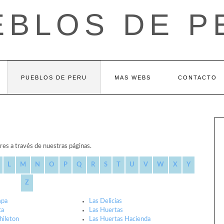
EBLOS DE P
PUEBLOS DE PERU
MAS WEBS
CONTACTO
res a través de nuestras páginas.
L
M
N
O
P
Q
R
S
T
U
V
W
X
Y
Z
mpa
Las Delicias
ta
Las Huertas
hileton
Las Huertas Hacienda