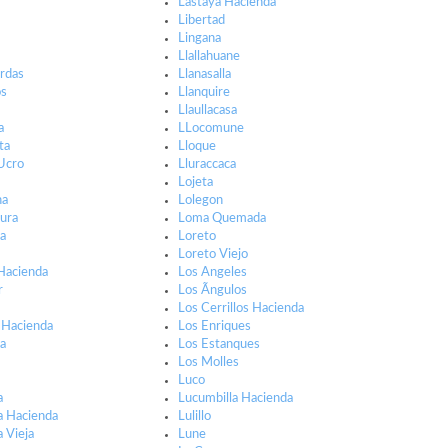
Lastaya Hacienda
Libertad
Lingana
Llallahuane
rdas
Llanasalla
os
Llanquire
Llaullacasa
a
LLocomune
ta
Lloque
Ucro
Lluraccaca
Lojeta
na
Lolegon
ura
Loma Quemada
na
Loreto
Loreto Viejo
Hacienda
Los Angeles
r
Los Ãngulos
Los Cerrillos Hacienda
r Hacienda
Los Enriques
ha
Los Estanques
Los Molles
Luco
a
Lucumbilla Hacienda
la Hacienda
Lulillo
a Vieja
Lune