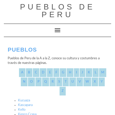
Saltar
PUEBLOS DE
al
contenido
PERU
Cambiar modo de navegación
PUEBLOS
Pueblos de Peru de la A a la Z, conoce su cultura y costumbres a
través de nuestras páginas.
A
B
C
D
E
F
G
H
I
J
K
L
M
N
O
P
Q
R
S
T
U
V
W
X
Y
Z
Kucuaza
Kascapara
Kello
Kenco Ccasa