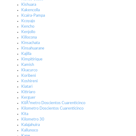
Kishuara
Kakencolla
Kcaira-Pampa
Kcoyajo
Kencho
Kenjollo
Killocona
Kinsachata
Kinsahuarane
Kajilla
Kimpitirique
Kamish
Kkacurco
Koribeni
Koshireni
Kiatari
Kitiriaro
Kerguer
KilÃ³metro Doscientos Cuarenticinco
Kilometro Doscientos Cuarenticinco
Kita
Kilometro 30
Kalajahuira
Kallunoco
Kane