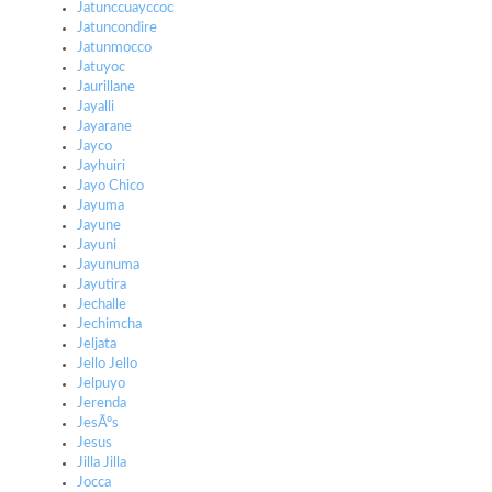
Jatunccuayccoc
Jatuncondire
Jatunmocco
Jatuyoc
Jaurillane
Jayalli
Jayarane
Jayco
Jayhuiri
Jayo Chico
Jayuma
Jayune
Jayuni
Jayunuma
Jayutira
Jechalle
Jechimcha
Jeljata
Jello Jello
Jelpuyo
Jerenda
JesÃºs
Jesus
Jilla Jilla
Jocca