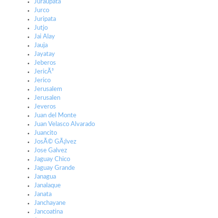
Juraupata
Jurco
Juripata
Jutjo
Jai Alay
Jauja
Jayatay
Jeberos
JericÃ³
Jerico
Jerusalem
Jerusalen
Jeveros
Juan del Monte
Juan Velasco Alvarado
Juancito
JosÃ© GÃ¡lvez
Jose Galvez
Jaguay Chico
Jaguay Grande
Janagua
Janalaque
Janata
Janchayane
Jancoatina