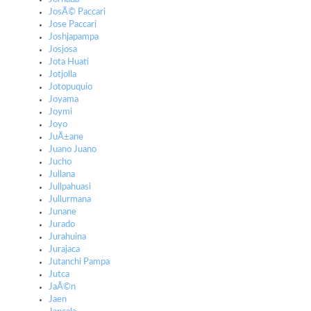
JosÃ© Paccari
Jose Paccari
Joshjapampa
Josjosa
Jota Huati
Jotjolla
Jotopuquio
Joyama
Joymi
Joyo
JuÃ±ane
Juano Juano
Jucho
Jullana
Jullpahuasi
Jullurmana
Junane
Jurado
Jurahuina
Jurajaca
Jutanchi Pampa
Jutca
JaÃ©n
Jaen