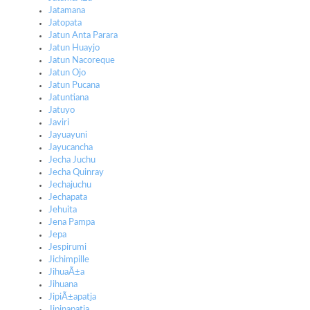
Jatamana
Jatopata
Jatun Anta Parara
Jatun Huayjo
Jatun Nacoreque
Jatun Ojo
Jatun Pucana
Jatuntiana
Jatuyo
Javiri
Jayuayuni
Jayucancha
Jecha Juchu
Jecha Quinray
Jechajuchu
Jechapata
Jehuita
Jena Pampa
Jepa
Jespirumi
Jichimpille
JihuaÃ±a
Jihuana
JipiÃ±apatja
Jipinapatja