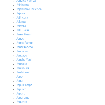
Jahuica Pampa
Jajahuara
Jajahuara Hacienda
Jajayo
Jajincura
Jalanta
Jalatira
Jallu Jallu
Jama Huasi
Janac
Janac Pampa
Janarimocco
Jancahui
Jancayo
Jancha Yani
Jancollo
Janllihuiri
Jantahuasi
Japo
Japu
Japu Pampa
Japulco
Japuro
Japuruma
Japutira