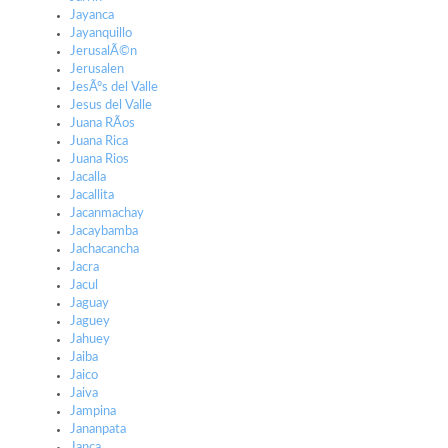
Jayanca
Jayanquillo
JerusalÃ©n
Jerusalen
JesÃºs del Valle
Jesus del Valle
Juana RÃ­os
Juana Rica
Juana Rios
Jacalla
Jacallita
Jacanmachay
Jacaybamba
Jachacancha
Jacra
Jacul
Jaguay
Jaguey
Jahuey
Jaiba
Jaico
Jaiva
Jampina
Jananpata
Janca