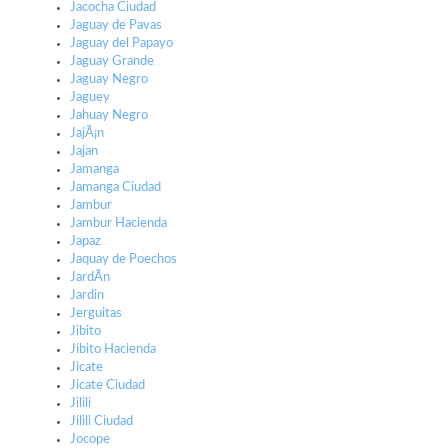
Jacocha Ciudad
Jaguay de Pavas
Jaguay del Papayo
Jaguay Grande
Jaguay Negro
Jaguey
Jahuay Negro
JajÃ¡n
Jajan
Jamanga
Jamanga Ciudad
Jambur
Jambur Hacienda
Japaz
Jaquay de Poechos
JardÃ­n
Jardin
Jerguitas
Jibito
Jibito Hacienda
Jicate
Jicate Ciudad
Jilili
Jilili Ciudad
Jocope