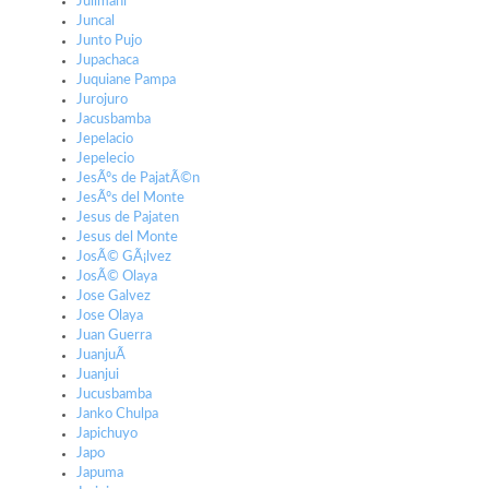
Jullmani
Juncal
Junto Pujo
Jupachaca
Juquiane Pampa
Jurojuro
Jacusbamba
Jepelacio
Jepelecio
JesÃºs de PajatÃ©n
JesÃºs del Monte
Jesus de Pajaten
Jesus del Monte
JosÃ© GÃ¡lvez
JosÃ© Olaya
Jose Galvez
Jose Olaya
Juan Guerra
JuanjuÃ­
Juanjui
Jucusbamba
Janko Chulpa
Japichuyo
Japo
Japuma