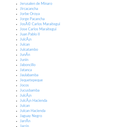
Jerusalen de Minaro
Jircacancha
Jorbe Oroya
Jorge Pacancha
JosÃ© Carlos Maraitegui
Jose Carlos Maraitegui
Juan Pablo II
JulcÃ¡n
Julcan
Julcatambo
JunÃ­n
Junin
Jaboncillo
Jatanca
Jaulabamba
Jequetepeque
Jocos
Jucusbamba
JulcÃ¡n
JulcÃ¡n Hacienda
Julcan
Julcan Hacienda
Jaguay Negro
JarrÃ­n
Jarrin