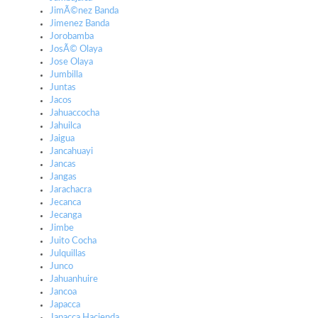
JimÃ©nez Banda
Jimenez Banda
Jorobamba
JosÃ© Olaya
Jose Olaya
Jumbilla
Juntas
Jacos
Jahuaccocha
Jahuilca
Jaigua
Jancahuayi
Jancas
Jangas
Jarachacra
Jecanca
Jecanga
Jimbe
Juito Cocha
Julquillas
Junco
Jahuanhuire
Jancoa
Japacca
Japacca Hacienda