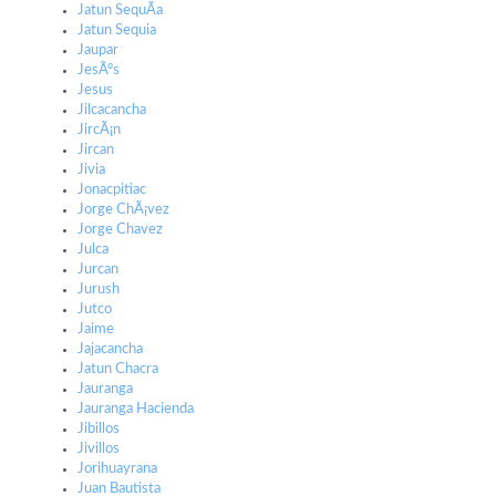
Jatun SequÃ­a
Jatun Sequia
Jaupar
JesÃºs
Jesus
Jilcacancha
JircÃ¡n
Jircan
Jivia
Jonacpitiac
Jorge ChÃ¡vez
Jorge Chavez
Julca
Jurcan
Jurush
Jutco
Jaime
Jajacancha
Jatun Chacra
Jauranga
Jauranga Hacienda
Jibillos
Jivillos
Jorihuayrana
Juan Bautista