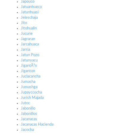
Japouco
Jatuanhueco
Jatunhuasi
Jeleschaja
Jito
Jitohualin
Jucune
Jagraran
Jarcahuaca
Jarria
Jatun Pozo
Jatunyacu
JigantÃ³n
Jiganton
Juclacancha
Jumasha
Jumashga
Jupayccocha
Jurish Majada
Jutoc
Jabonillo
Jabonillos
Jacanacas
Jacanacas Hacienda
Jacocha