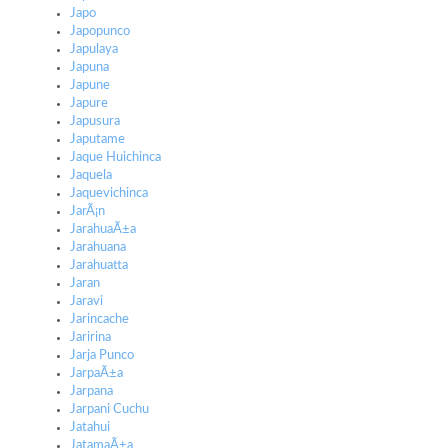
Japo
Japopunco
Japulaya
Japuna
Japune
Japure
Japusura
Japutame
Jaque Huichinca
Jaquela
Jaquevichinca
JarÃ¡n
JarahuaÃ±a
Jarahuana
Jarahuatta
Jaran
Jaravi
Jarincache
Jaririna
Jarja Punco
JarpaÃ±a
Jarpana
Jarpani Cuchu
Jatahui
JatamaÃ±a