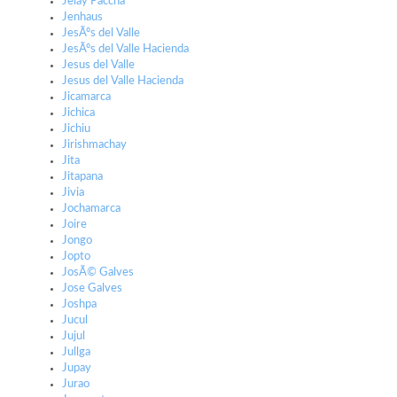
Jelay Paccha
Jenhaus
JesÃºs del Valle
JesÃºs del Valle Hacienda
Jesus del Valle
Jesus del Valle Hacienda
Jicamarca
Jichica
Jichiu
Jirishmachay
Jita
Jitapana
Jivia
Jochamarca
Joire
Jongo
Jopto
JosÃ© Galves
Jose Galves
Joshpa
Jucul
Jujul
Jullga
Jupay
Jurao