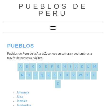
Saltar
PUEBLOS DE
al
contenido
PERU
Cambiar modo de navegación
PUEBLOS
Pueblos de Peru de la A a la Z, conoce su cultura y costumbres a
través de nuestras páginas.
A
B
C
D
E
F
G
H
I
J
K
L
M
N
O
P
Q
R
S
T
U
V
W
X
Y
Z
Jahuanga
Jalca
Jamalca
Jambajalca