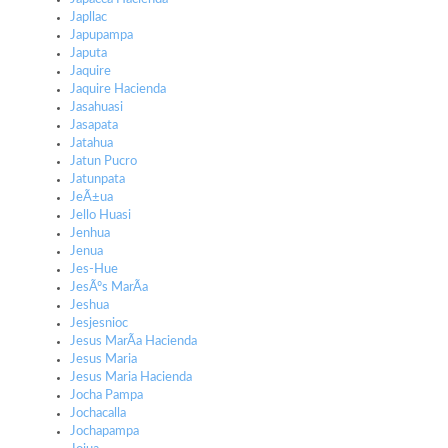
Japllac
Japupampa
Japuta
Jaquire
Jaquire Hacienda
Jasahuasi
Jasapata
Jatahua
Jatun Pucro
Jatunpata
JeÃ±ua
Jello Huasi
Jenhua
Jenua
Jes-Hue
JesÃºs MarÃ­a
Jeshua
Jesjesnioc
Jesus MarÃ­a Hacienda
Jesus Maria
Jesus Maria Hacienda
Jocha Pampa
Jochacalla
Jochapampa