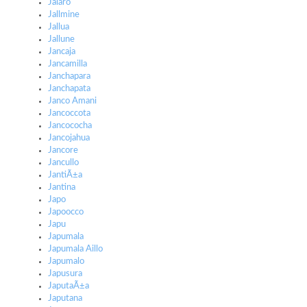
Jalaro
Jallmine
Jallua
Jallune
Jancaja
Jancamilla
Janchapara
Janchapata
Janco Amani
Jancoccota
Jancococha
Jancojahua
Jancore
Jancullo
JantiÃ±a
Jantina
Japo
Japoocco
Japu
Japumala
Japumala Aillo
Japumalo
Japusura
JaputaÃ±a
Japutana