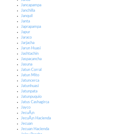
Jancapampa
Janchilla
Janquil
Janta
Japrapampa
Japur
Jaraco
Jarjacha
Jarun Huasi
Jashtachin
Jaspacancha
Jasuna
Jatun Corral
Jatun Mito
Jatuncerca
Jatunhuasi
Jatunpata
Jatunpuquio
Jatus Cashagirca
Jayco
JecuÃ¡n
JecuÃ¡n Hacienda
Jecuan
Jecuan Hacienda