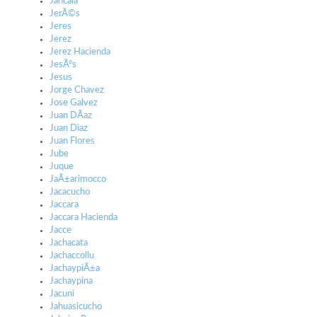
Jancala
JerÃ©s
Jeres
Jerez
Jerez Hacienda
JesÃºs
Jesus
Jorge Chavez
Jose Galvez
Juan DÃ­az
Juan Diaz
Juan Flores
Jube
Juque
JaÃ±arimocco
Jacacucho
Jaccara
Jaccara Hacienda
Jacce
Jachacata
Jachaccollu
JachaypiÃ±a
Jachaypina
Jacuni
Jahuasicucho