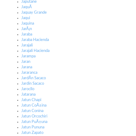
Japutane
JaquÃ­
Jaquay Grande
Jaqui
Jaquina
JarÃ¡n
Jaraba
Jaraba Hacienda
Jarajali
Jarajali Hacienda
Jarampa
Jaran
Jarana
Jararanca
JardÃ­n Sacaco
Jardin Sacaco
Jarocllo
Jatarana
Jatun Chapi
Jatun CoÃ±ina
Jatun Conina
Jatun Orcochiri
Jatun PuÃ±una
Jatun Pununa
Jatun Zapato