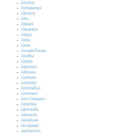
Joccena
Jochapampa
Jojoncca
Joka
Jollpani
Jolpapalca
Jolque
Joma
Jonay
Jornada Pampa
Josefita
Jotjote
Jujumayo
Jullucasa
Junimata
Junimoto
JuntotaÃ±a
Juntotana
Juro Changara
Jutachina
JabonerÃ­a
Jaboneria
Jaccahuasi
Jaccapaqui
Jachcaroma