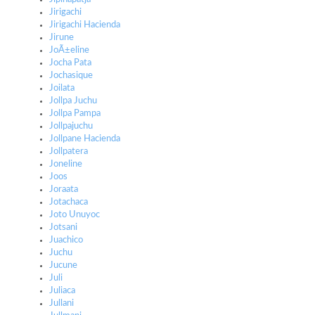
Jirigachi
Jirigachi Hacienda
Jirune
JoÃ±eline
Jocha Pata
Jochasique
Joilata
Jollpa Juchu
Jollpa Pampa
Jollpajuchu
Jollpane Hacienda
Jollpatera
Joneline
Joos
Joraata
Jotachaca
Joto Unuyoc
Jotsani
Juachico
Juchu
Jucune
Juli
Juliaca
Jullani