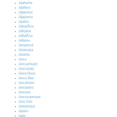
Jajahache
Jajallaco
Jajapunca
Jajapunco
Jajatira
JallepiÃ±a
Jallepina
JallipiÃ±a
Jallipina
Jampatuni
Janansaya
Jananta
Janca
Janccachuani
Janccocala
Janco Huyo
Janco Sipe
Jancohuire
Jancopoto
Jancoyo
Jancoyoparque
Jano Jota
Janoomaya
Japaso
Japis