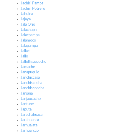
Jachiri Pampa
Jachiri Potrero
Jahuina
Jajaya
Jala Orjo
Jalachupa
Jalacpampa
Jalamoco
Jalapampa
Jallac
Jallo
Jallolliguacucho
Jamache
Janapuquio
Janchiccasa
Janchiscocha
Janchisconcha
Janjana
Janjaocucho
Jantune
Japuta
Jarachahuaca
Jarahuanca
Jarhuajata
Jarhuarcco