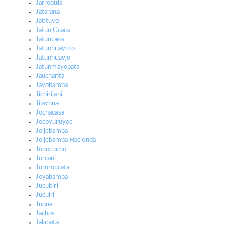
Jarroquia
Jatarana
Jatituyo
Jatun Ccaca
Jatuncasa
Jatunhuaycco
Jatunhuayjo
Jatunmayopata
Jauchanta
Jayobamba
Jichirijani
Jilayhua
Jochacasa
Jocoyuruyoc
Joljebamba
Joljebamba Hacienda
Jonocucho
Jorcani
Joruroccata
Joyabamba
Jucubiri
Jucuiri
Juque
Jachos
Jalapata