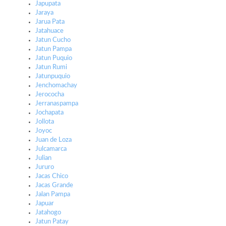
Japupata
Jaraya
Jarua Pata
Jatahuace
Jatun Cucho
Jatun Pampa
Jatun Puquio
Jatun Rumi
Jatunpuquio
Jenchomachay
Jerococha
Jerranaspampa
Jochapata
Jollota
Joyoc
Juan de Loza
Julcamarca
Julian
Jururo
Jacas Chico
Jacas Grande
Jalan Pampa
Japuar
Jatahogo
Jatun Patay