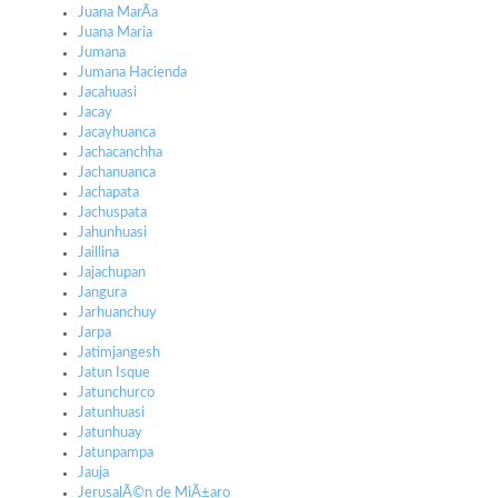
Juana MarÃ­a
Juana Maria
Jumana
Jumana Hacienda
Jacahuasi
Jacay
Jacayhuanca
Jachacanchha
Jachanuanca
Jachapata
Jachuspata
Jahunhuasi
Jaillina
Jajachupan
Jangura
Jarhuanchuy
Jarpa
Jatimjangesh
Jatun Isque
Jatunchurco
Jatunhuasi
Jatunhuay
Jatunpampa
Jauja
JerusalÃ©n de MiÃ±aro