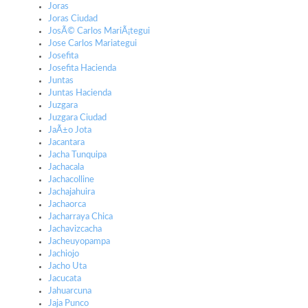
Joras
Joras Ciudad
JosÃ© Carlos MariÃ¡tegui
Jose Carlos Mariategui
Josefita
Josefita Hacienda
Juntas
Juntas Hacienda
Juzgara
Juzgara Ciudad
JaÃ±o Jota
Jacantara
Jacha Tunquipa
Jachacala
Jachacolline
Jachajahuira
Jachaorca
Jacharraya Chica
Jachavizcacha
Jacheuyopampa
Jachiojo
Jacho Uta
Jacucata
Jahuarcuna
Jaja Punco