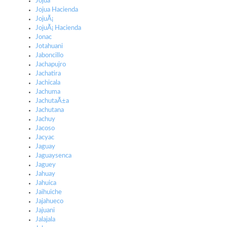
Jojua
Jojua Hacienda
JojuÃ¡
JojuÃ¡ Hacienda
Jonac
Jotahuani
Jaboncillo
Jachapujro
Jachatira
Jachicala
Jachuma
JachutaÃ±a
Jachutana
Jachuy
Jacoso
Jacyac
Jaguay
Jaguaysenca
Jaguey
Jahuay
Jahuica
Jaihuiche
Jajahueco
Jajuani
Jalajala