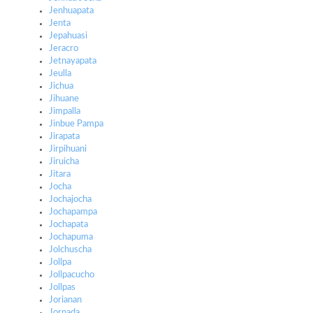
Jenhuapata
Jenta
Jepahuasi
Jeracro
Jetnayapata
Jeulla
Jichua
Jihuane
Jimpalla
Jinbue Pampa
Jirapata
Jirpihuani
Jiruicha
Jitara
Jocha
Jochajocha
Jochapampa
Jochapata
Jochapuma
Jolchuscha
Jollpa
Jollpacucho
Jollpas
Jorianan
Jornada