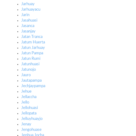
Jarhuay
Jarhuayacu
Jarin
Jasahuasi
Jasanca
Jasanjay
Jatan Tranca
Jatum Huerta
Jatun Jarhuay
Jatun Pampa
Jatun Rumi
Jatunhuasi
Jatunojo
Jauro
Jautapampa
Jechjaypampa
Jehue
Jellaccha
Jello
Jellohuasi
Jellopata
Jelluyhuayjo
Jenay
Jengohuase
Jenhua Jocha